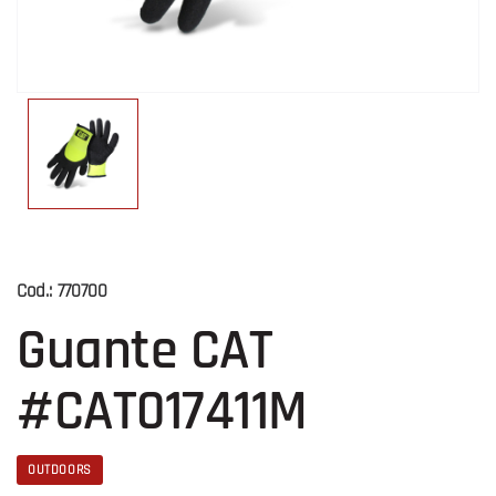
Cod.:
770700
Guante CAT
#CAT017411M
OUTDOORS