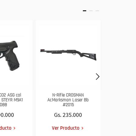
 CO2 ASG cal
N-Rifle CROSMAN
Pistola AC
 STEYR M9A1
AcMarksman Laser Bb
4,5mm Mod. 
6088
#2015
FDE Blowb
90.000
Gs. 235.000
Gs. 2.
ducto
Ver Producto
Ver Pr