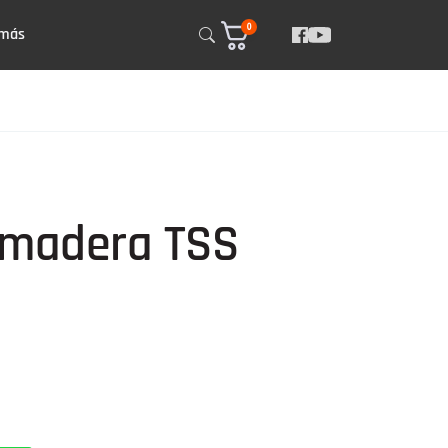
0
 más
 madera TSS