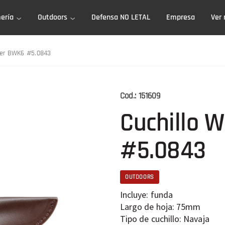
ería
Outdoors
Defensa NO LETAL
Empresa
Ver
her BWK6 #5.0843
Cod.:
151609
Cuchillo 
#5.0843
OUTDOORS
Incluye: funda
Largo de hoja: 75mm
Tipo de cuchillo: Navaja