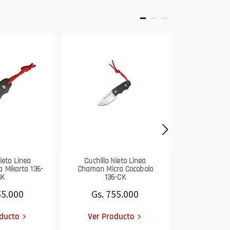
Nieto Linea
Cuchillo Nieto Linea
Cuchillo Nie
 Mikarta 136-
Chaman Micra Cocobolo
(Katex Mar
MK
136-CK
Gs. 8
55.000
Gs. 755.000
Ver Pr
ducto
Ver Producto