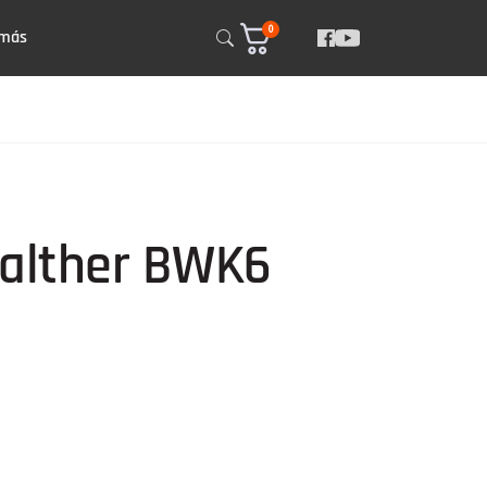
0
 más
Walther BWK6