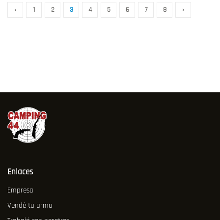
‹
1
2
3
4
5
6
7
8
›
Enlaces
Empresa
Vendé tu arma