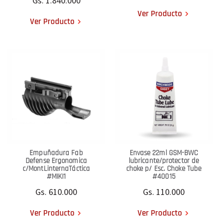
Gs. 1.840.000
Ver Producto
Ver Producto
Empuñadura Fab
Envase 22ml GSM-BWC
Defense Ergonomica
lubricante/protector de
c/MontLinternaTáctica
choke p/ Esc. Choke Tube
#MIKI1
#40015
Gs. 610.000
Gs. 110.000
Ver Producto
Ver Producto