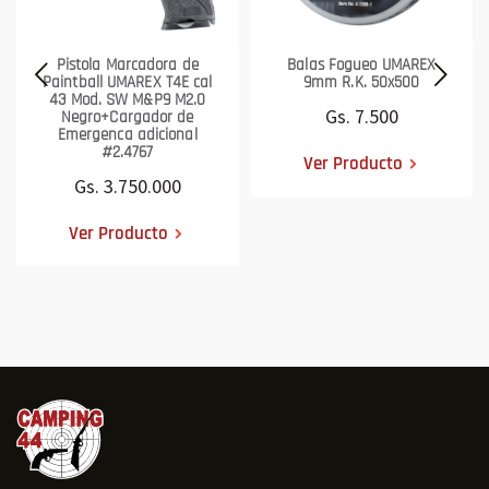
Pistola Marcadora de
Balas Fogueo UMAREX
Paintball UMAREX T4E cal
9mm R.K. 50x500
43 Mod. SW M&P9 M2.0
Gs. 7.500
Negro+Cargador de
Emergenca adicional
#2.4767
Ver Producto
Gs. 3.750.000
Ver Producto