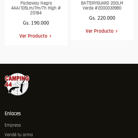
Packaway Negro
BATTERYGUARD 200LM
4AA/105Lm/7m/7h High #
Verde #2000033980
20184
Gs. 220.000
Gs. 190.000
Ver Producto
Ver Producto
Enlaces
Empresa
Vendé tu arma